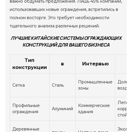
важно обдумать предложения. Лишь 45% компаний,
использовавших новые ограждения, встретились в
полном восторге. Это требует необходимости
тщательного анализа различных решений.
ЛУЧШИЕ КИТАЙСКИЕ СИСТЕМЫ ОГРАЖДАЮЩИХ
КОНСТРУКЦИЙ ДЛЯ ВАШЕГО БИЗНЕСА
Тип
в
Интервью
конструкции
Промышленные
Долгов
Сетка
Сталь
зоны
возду
Легкос
Профильные
Коммерческие
Алуминий
корро
ограждения
здания
стойко
Деревянные
Эколог