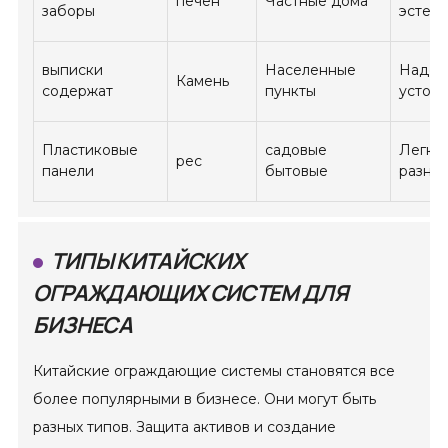
печен
Частные дома
заборы
эстети
выписки
Населенные
Надеж
Камень
содержат
пункты
устойч
Пластиковые
садовые
Легкос
рес
панели
бытовые
разно
ТИПЫ КИТАЙСКИХ
ОГРАЖДАЮЩИХ СИСТЕМ ДЛЯ
БИЗНЕСА
Китайские ограждающие системы становятся все
более популярными в бизнесе. Они могут быть
разных типов. Защита активов и создание