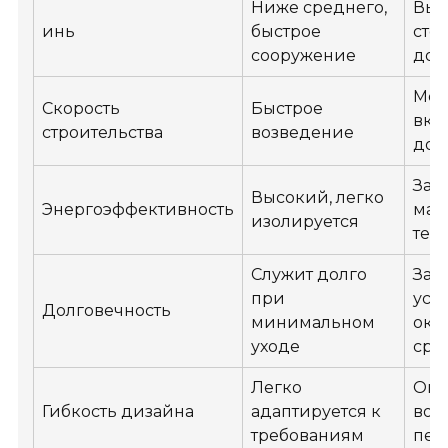
Ниже среднего,
Выс
инь
быстрое
сто
сооружение
дол
Мед
Скорость
Быстрое
вкл
строительства
возведение
доп
Зав
Высокий, легко
Энергоэффективность
мат
изолируется
тех
Служит долго
Зав
при
усл
Долговечность
минимальном
окр
уходе
сре
Легко
Огр
Гибкость дизайна
адаптируется к
воз
требованиям
пер