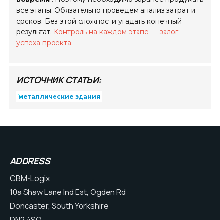
все этапы. Обязательно проведем анализ затрат и
сроков. Без этой сложности угадать конечный
результат.
Контроль на каждом этапе — залог
успеха проекта.
ИСТОЧНИК СТАТЬИ:
металлические здания
ADDRESS
CBM-Logix
10a Shaw Lane Ind Est, Ogden Rd
Doncaster, South Yorkshire
DN2 4SQ