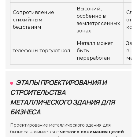
Высокий,
Сопротивление
Сла
особенно в
стихийным
от
землетрясенных
бедствиям
кон
зонах
Металл может
Зав
телефоны торгуют кол
быть
вне
переработан
мат
ЭТАПЫ ПРОЕКТИРОВАНИЯ И
СТРОИТЕЛЬСТВА
МЕТАЛЛИЧЕСКОГО ЗДАНИЯ ДЛЯ
БИЗНЕСА
Проектирование металлического здания для
бизнеса начинается с
четкого понимания целей
.